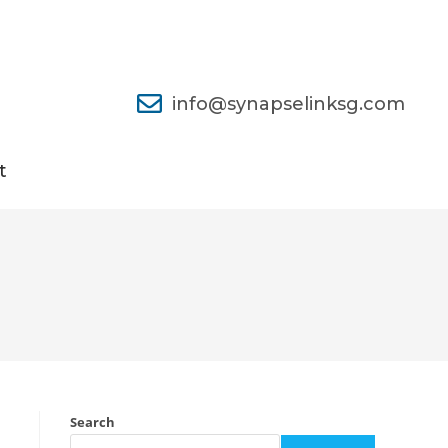
info@synapselinksg.com
t
Search