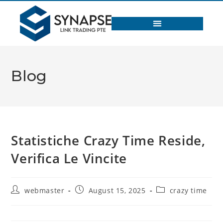
Blog
Statistiche Crazy Time Reside,
Verifica Le Vincite
webmaster
August 15, 2025
crazy time