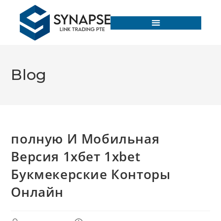
Blog
полную И Мобильная
Версия 1хбет 1xbet
Букмекерские Конторы
Онлайн