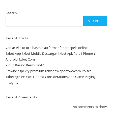
Search
SEARCH
Recent Posts
Vad är Plinko och bästa plattformar för att spela online
1xbet App 1xbet Mobile Descargar 1xbet Apk Para I Phone Y
Android 1xbet Com
Pinup Kazino Rəsmi Saytı”
Prawne aspekty premium zakładów sportowych w Polsce
1xbet ক্রাশ গেম হ্যাক: Honest Considerations And Game Playing
Integrity
Recent Comments
No comments to show.