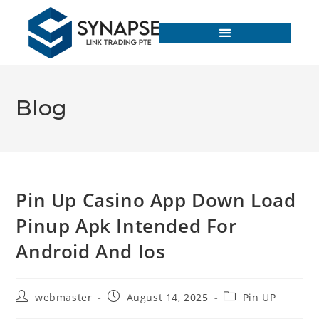
Blog
Pin Up Casino App Down Load
Pinup Apk Intended For
Android And Ios
webmaster
August 14, 2025
Pin UP