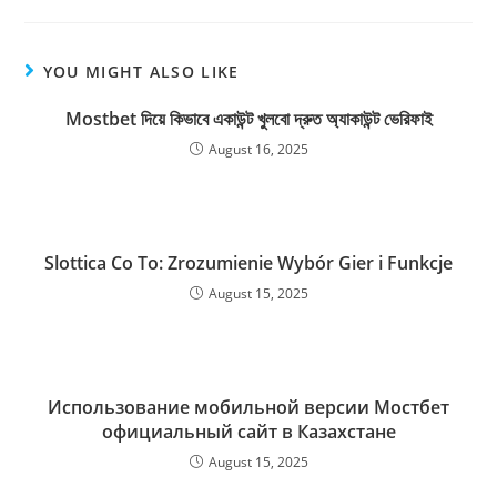
YOU MIGHT ALSO LIKE
Mostbet দিয়ে কিভাবে একাউন্ট খুলবো দ্রুত অ্যাকাউন্ট ভেরিফাই
August 16, 2025
Slottica Co To: Zrozumienie Wybór Gier i Funkcje
August 15, 2025
Использование мобильной версии Мостбет
официальный сайт в Казахстане
August 15, 2025