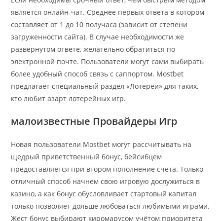
является онлайн-чат. Среднее первых ответа в котором
составляет от 1 до 10 получаса (зависит от степени
загруженности сайта). В случае необходимости же
развернутом ответе, желательно обратиться по
электронной почте. Пользователи могут сами выбирать
более удобный способ связь с саппортом. Mostbet
предлагает специальный раздел «Лотереи» для таких,
кто любит азарт лотерейных игр.
малоизвестные Провайдеры Игр
Новая пользователи Mostbet могут рассчитывать на
щедрый приветственный бонус, бейсибцем
предоставляется при втором пополнение счета. Только
отличный способ начнем свою игровую дослужиться в
казино, а как бонус обусловливает стартовый капитал
только позволяет дольше любоваться любимыми играми.
Жест бонус выбирают киромарусом учётом приоритета