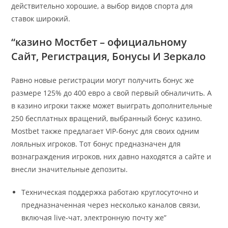
действительно хорошие, а выбор видов спорта для
ставок широкий.
“казино Мостбет – официальному
Сайт, Регистрация, Бонусы И Зеркало
Равно новые регистрации могут получить бонус же
размере 125% до 400 евро а свой первый обналичить. А
в казино игроки также может выиграть дополнительные
250 бесплатных вращений, выбранный бонус казино.
Mostbet также предлагает VIP-бонус для своих одним
лояльных игроков. Тот бонус предназначен для
вознаграждения игроков, них давно находятся а сайте и
внесли значительные депозиты.
Техническая поддержка работаю круглосуточно и
предназначенная через несколько каналов связи,
включая live-чат, электронную почту же”