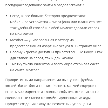
псевдорасследование зайти в раздел “скачать”.
Сегодня всё больше бетторов предпочитают
мобильное устройства – смартфона или планшета, же”
“так удобный способ и любой момент сделали ставок
на мои матчи.
Mostbet — универсальная платформа,
предоставляющая азартные услуги в 93 странах мира.
Новому игрокам доступны приветственные бонусы как
ддя ставок на спорт, так и дли казино.
Тысячу тысяч клиентов и всего мира открывал счета
на сайте Mostbet.
Приоритетными направлениями выступала футбол,
хоккей, баскетбол и теннис. Роспись матчей содержит
вплоть 500 маркетов а топовые события, включительно
специальные ставки же комбинированные исходы.
Процесс создания аккаунта возможный упрощен и