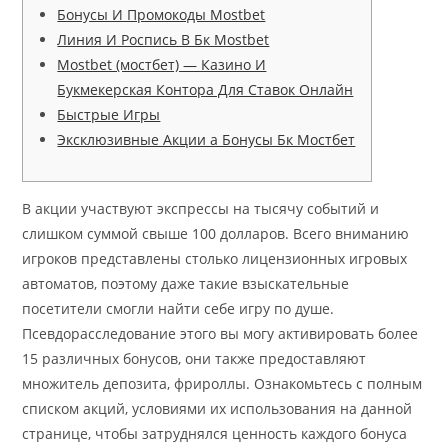
Бонусы И Промокоды Mostbet
Линия И Роспись В Бк Mostbet
Mostbet (мостбет) — Казино И
Букмекерская Контора Для Ставок Онлайн
Быстрые Игры
Эксклюзивные Акции а Бонусы Бк Мостбет
В акции участвуют экспрессы на тысячу событий и
слишком суммой свыше 100 долларов. Всего вниманию
игроков представлены столько лицензионных игровых
автоматов, поэтому даже такие взыскательные
посетители смогли найти себе игру по душе.
Псевдорасследование этого вы могу активировать более
15 различных бонусов, они также предоставляют
множитель депозита, фрироллы. Ознакомьтесь с полным
списком акций, условиями их использования на данной
странице, чтобы затруднялся ценность каждого бонуса