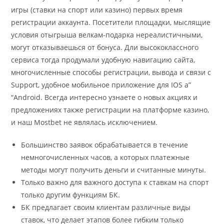
игры (ставки на спорт или казино) первых время
регистрации аккаунта. Посетители площадки, мыслящие
условия отыгрыша велкам-подарка нереалистичными,
могут отказываешься от бонуса. Дли высококлассного
сервиса тогда продумали удобную навигацию сайта,
многочисленные способы регистрации, вывода и связи с
Support, удобное мобильное приложение для IOS а”
“Android. Всегда интересно узнаете о новых акциях и
предложениях также регистрации на платформе казино,
и наш Mostbet не являлась исключением.
Большинство заявок обрабатывается в течение
немногочисленных часов, а которых платежные
методы могут получить деньги и считанные минуты.
Только важно для важного доступа к ставкам на спорт
только другим функциям БК.
БК предлагает своим клиентам различные виды
ставок, что делает этапов более гибким только