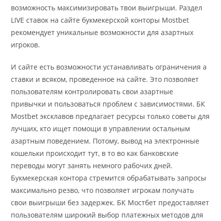
возможность максимизировать твои выигрыши. Раздел
LIVE ставок на сайте букмекерской конторы Mostbet
рекомендует уникальные возможности для азартных
игроков.
И сайте есть возможности устанавливать ограничения а
ставки и всяком, проведенное на сайте. Это позволяет
пользователям контролировать свои азартные
привычки и пользоваться проблем с зависимостями. БК
Mostbet эксклавов предлагает ресурсы только советы для
лучших, кто ищет помощи в управлении остальным
азартным поведением. Потому, вывод на электронные
кошельки происходит тут, в то во как банковские
переводы могут занять немного рабочих дней.
Букмекерская контора стремится обрабатывать запросы
максимально резво, что позволяет игрокам получать
свои выигрыши без задержек. БК Мостбет предоставляет
пользователям широкий выбор платежных методов для