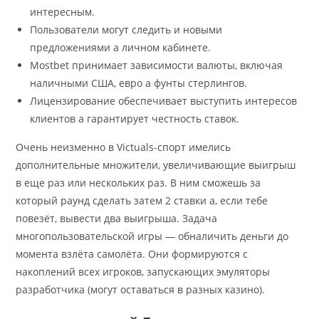
интересным.
Пользователи могут следить и новыми
предложениями а личном кабинете.
Mostbet принимает зависимости валюты, включая
наличными США, евро а фунты стерлингов.
Лицензирование обеспечивает выступить интересов
клиентов а гарантирует честность ставок.
Очень неизменно в Victuals-спорт имелись
дополнительные множители, увеличивающие выигрыш
в еще раз или нескольких раз. В ним сможешь за
который раунд сделать затем 2 ставки а, если тебе
повезёт, вывести два выигрыша. Задача
многопользовательской игры — обналичить деньги до
момента взлёта самолёта. Они формируются с
накоплений всех игроков, запускающих эмуляторы
разработчика (могут оставаться в разных казино).