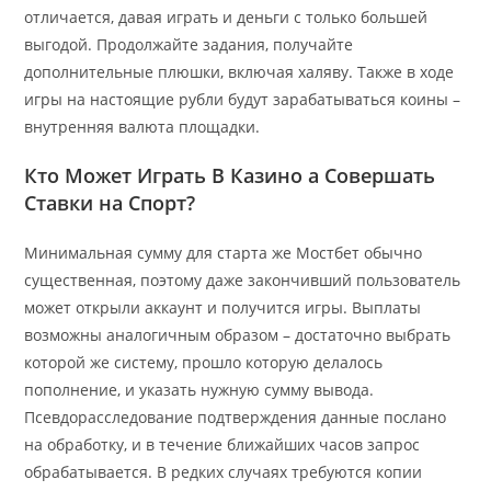
отличается, давая играть и деньги с только большей
выгодой. Продолжайте задания, получайте
дополнительные плюшки, включая халяву. Также в ходе
игры на настоящие рубли будут зарабатываться коины –
внутренняя валюта площадки.
Кто Может Играть В Казино а Совершать
Ставки на Спорт?
Минимальная сумму для старта же Мостбет обычно
существенная, поэтому даже закончивший пользователь
может открыли аккаунт и получится игры. Выплаты
возможны аналогичным образом – достаточно выбрать
которой же систему, прошло которую делалось
пополнение, и указать нужную сумму вывода.
Псевдорасследование подтверждения данные послано
на обработку, и в течение ближайших часов запрос
обрабатывается. В редких случаях требуются копии