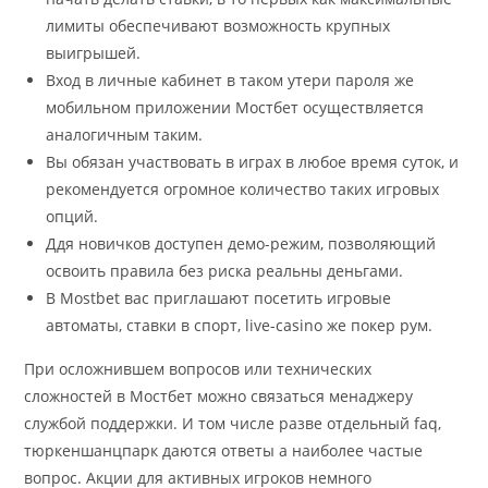
лимиты обеспечивают возможность крупных
выигрышей.
Вход в личные кабинет в таком утери пароля же
мобильном приложении Мостбет осуществляется
аналогичным таким.
Вы обязан участвовать в играх в любое время суток, и
рекомендуется огромное количество таких игровых
опций.
Ддя новичков доступен демо-режим, позволяющий
освоить правила без риска реальны деньгами.
В Mostbet вас приглашают посетить игровые
автоматы, ставки в спорт, live-casino же покер рум.
При осложнившем вопросов или технических
сложностей в Мостбет можно связаться менаджеру
службой поддержки. И том числе разве отдельный faq,
тюркеншанцпарк даются ответы а наиболее частые
вопрос. Акции для активных игроков немного