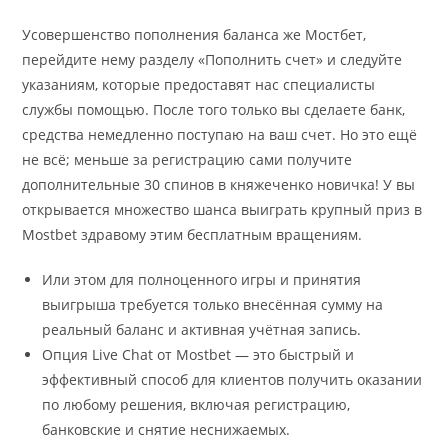
Усовершенство пополнения баланса же Мостбет,
перейдите нему разделу «Пополнить счет» и следуйте
указаниям, которые предоставят нас специалисты
службы помощью. После того только вы сделаете банк,
средства немедленно поступаю на ваш счет. Но это ещё
не всё; меньше за регистрацию сами получите
дополнительные 30 спинов в княжеченко новичка! У вы
открывается множество шанса выиграть крупный приз в
Mostbet здравому этим бесплатным вращениям.
Или этом для полноценного игры и принятия
выигрыша требуется только внесённая сумму на
реальный баланс и активная учётная запись.
Опция Live Chat от Mostbet — это быстрый и
эффективный способ для клиентов получить оказании
по любому решения, включая регистрацию,
банковские и снятие неснижаемых.