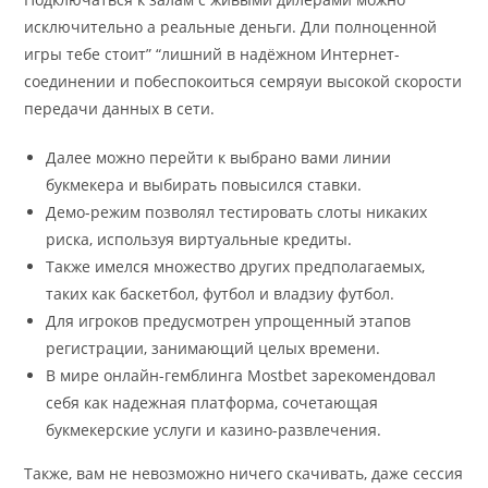
исключительно а реальные деньги. Дли полноценной
игры тебе стоит” “лишний в надёжном Интернет-
соединении и побеспокоиться семряуи высокой скорости
передачи данных в сети.
Далее можно перейти к выбрано вами линии
букмекера и выбирать повысился ставки.
Демо-режим позволял тестировать слоты никаких
риска, используя виртуальные кредиты.
Также имелся множество других предполагаемых,
таких как баскетбол, футбол и владзиу футбол.
Для игроков предусмотрен упрощенный этапов
регистрации, занимающий целых времени.
В мире онлайн-гемблинга Mostbet зарекомендовал
себя как надежная платформа, сочетающая
букмекерские услуги и казино-развлечения.
Также, вам не невозможно ничего скачивать, даже сессия