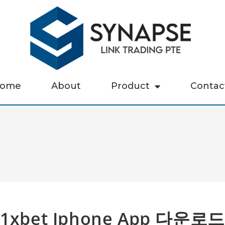
ome
About
Product
Contac
1xbet Iphone App 다운로드