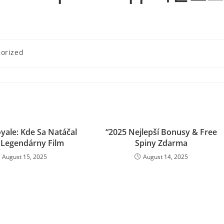
orized
yale: Kde Sa Natáčal
“2025 Nejlepší Bonusy & Free
 Legendárny Film
Spiny Zdarma
August 15, 2025
August 14, 2025