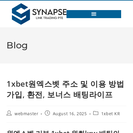
Blog
1xbet원엑스벳 주소 및 이용 방법
가입, 환전, 보너스 배팅라이프
webmaster
August 16, 2025
1xbet KR