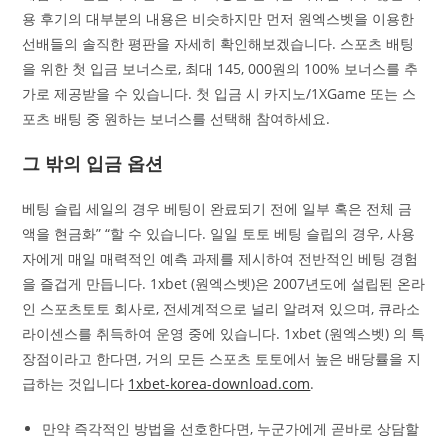
용 후기의 대부분의 내용은 비슷하지만 먼저 원엑스벳을 이용한
선배들의 솔직한 평판을 자세히 확인해보겠습니다. 스포츠 배팅
을 위한 첫 입금 보너스로, 최대 145, 000원의 100% 보너스를 추
가로 제공받을 수 있습니다. 첫 입금 시 카지노/1XGame 또는 스
포츠 배팅 중 원하는 보너스를 선택해 참여하세요.
그 밖의 입금 옵션
베팅 슬립 세일의 경우 베팅이 완료되기 전에 일부 혹은 전체 금
액을 현금화” “할 수 있습니다. 일일 토토 베팅 슬립의 경우, 사용
자에게 매일 매력적인 예측 과제를 제시하여 전반적인 베팅 경험
을 즐겁게 만듭니다. 1xbet (원엑스벳)은 2007년도에 설립된 온라
인 스포츠토토 회사로, 전세계적으로 널리 알려져 있으며, 큐라소
라이센스를 취득하여 운영 중에 있습니다. 1xbet (원엑스벳) 의 특
장점이라고 한다면, 거의 모든 스포츠 토토에서 높은 배당률을 지
급하는 것입니다
1xbet-korea-download.com
.
만약 즉각적인 방법을 선호한다면, 누군가에게 곧바로 상담할