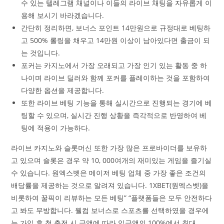
수 있는 텔레그램 채널이나 이들의 라이브 채팅을 자유롭게 이
용해 보시기 바라겠습니다.
간단히 정리하면, 보너스 포인트 14만원으로 규정대로 베팅하
고 500% 롤링을 채우고 14만원 이상이 남아있다면 출금이 되
는 것입니다.
포커는 카지노에서 가장 오래되고 가장 인기 있는 활동 중 하
나이며 라이브 딜러와 함께 포커를 플레이하는 것을 포함하여
다양한 옵션을 제공합니다.
또한 라이브 베팅 기능을 통해 실시간으로 진행되는 경기에 베
팅할 수 있으며, 실시간 진행 상황을 즉각적으로 반영하여 베
팅에 적용이 가능하다.
라이브 카지노와 슬롯머신 또한 가장 많은 프로바이더를 보유하
고 있으며 슬롯은 경우 약 10, 000여개의 재미있는 게임을 즐기실
수 있습니다. 원엑스벳은 메이저 베팅 업체 중 가장 좋은 조건의
배당률을 제공하는 것으로 알려져 있습니다. 1XBET(원엑스벳)을
비롯하여 꿀픽이 리뷰하는 모든 베팅” “플랫폼들은 모두 안전하다
고 봐도 무방합니다. 웰컴 보너스로 스포츠를 선택하였을 경우에
는 가입 후 첫 충전 시 금액에 따라 입금액의 100%에서 최대