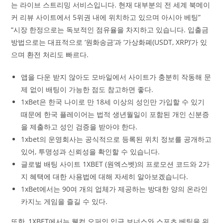
는 라이브 스트리밍 서비스입니다. 현재 대부분의 전 세계 북메이
커 리뷰 사이트에서 5위권 내에 위치하고 있으며 아시아 베팅”
“시장 한정으로는 독보적인 점유율을 차지하고 있습니다. 입출금
방법으로는 대표적으로 ‘원화송금’과 ‘가상화폐(USDT, XRP)’가 있
으며 환전 처리도 빠르다.
앱을 다운 받지 않아도 모바일에서 사이트가 충분히 작동해 문
제 없이 배팅이 가능한 점도 참고하면 좋다.
1xBet은 한국 나이로 만 18세 이상의 성인만 가입할 수 있기
때문에 한국 플레이어는 법적 생년월일이 포함된 개인 신분증
을 제출하고 성인 검증을 받아야 한다.
1xbet의 운영회사는 공식적으로 등록된 위치 정보를 공개하고
있어, 투명성과 신뢰성을 확인할 수 있습니다.
글로벌 배팅 사이트 1XBET (원엑스벳)의 프로모션 코드와 2가
지 혜택에 대한 사용법에 대해 자세히 알아보겠습니다.
1xBet에서는 90여 개의 업체가 제공하는 방대한 양의 온라인
카지노 게임을 즐길 수 있다.
또한, 1XBET에서는 웰컴 오퍼인 입금 보너스와 스포츠 베팅을 위