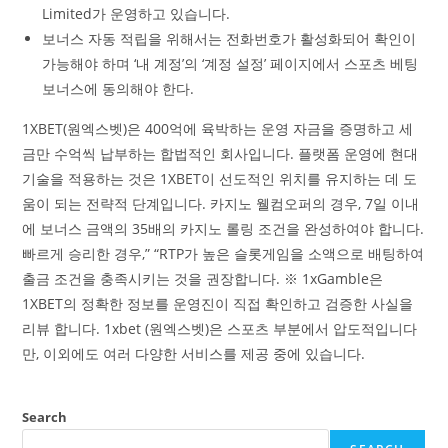
Limited가 운영하고 있습니다.
보너스 자동 적립을 위해서는 전화번호가 활성화되어 확인이
가능해야 하며 ‘내 계정’의 ‘계정 설정’ 페이지에서 스포츠 베팅
보너스에 동의해야 한다.
1XBET(원엑스벳)은 400억에 육박하는 운영 자금을 증명하고 세
금만 수억씩 납부하는 합법적인 회사입니다. 플랫폼 운영에 현대
기술을 적용하는 것은 1XBET이 선도적인 위치를 유지하는 데 도
움이 되는 전략적 단계입니다. 카지노 웰컴오퍼의 경우, 7일 이내
에 보너스 금액의 35배의 카지노 롤링 조건을 완성하여야 합니다.
빠르게 승리한 경우,” “RTP가 높은 슬롯게임을 소액으로 배팅하여
출금 조건을 충족시키는 것을 권장합니다. ※ 1xGamble은
1XBET의 정확한 정보를 운영진이 직접 확인하고 검증한 사실을
리뷰 합니다. 1xbet (원엑스벳)은 스포츠 부분에서 압도적입니다
만, 이외에도 여러 다양한 서비스를 제공 중에 있습니다.
Search