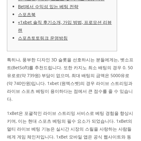
Bet에서 수익성 있는 베팅 전략
스포츠북
«1xbet 솔직 후기소개, 가입 방법, 프로모션 리뷰
랜
스포츠토토링크 운영방침
특히나, 풍부한 디자인 3D 슬롯을 선호하시는 분들에게는, 벳소프
트(BetSoft)를 추천드립니다. 또한 카지노 최소 배팅의 경우 0. 50
유로로(약 739원) 부담이 없으며, 최대 배팅의 금액은 5000유로
(약 740만원)입니다. 1xbet (원엑스벳)의 경우 라이브 스트리밍과
라이브 스포츠 베팅이 용이하다는 점에서 큰 점수를 줄 수 있습니
다.
1xBet은 포괄적인 라이브 스트리밍 서비스로 베팅 경험을 향상시
키며, 이는 현대 스포츠 베팅의 필수 요소가 되었습니다. 1xBet의
멀티 라이브 베팅 기능은 실시간 시장의 스릴을 사랑하는 사람들
에게 게임 체인저입니다. 1xBet 모바일 앱은 공식 웹사이트와 동