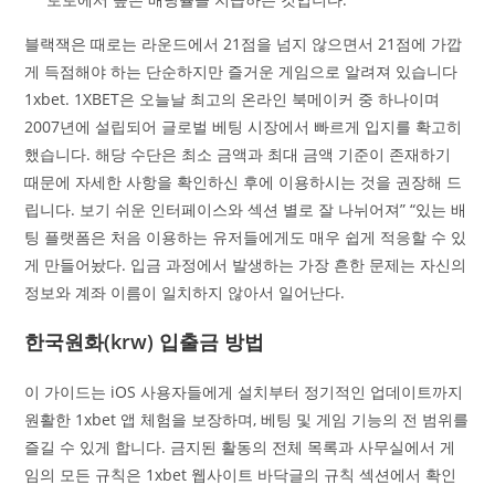
블랙잭은 때로는 라운드에서 21점을 넘지 않으면서 21점에 가깝
게 득점해야 하는 단순하지만 즐거운 게임으로 알려져 있습니다
1xbet. 1XBET은 오늘날 최고의 온라인 북메이커 중 하나이며
2007년에 설립되어 글로벌 베팅 시장에서 빠르게 입지를 확고히
했습니다. 해당 수단은 최소 금액과 최대 금액 기준이 존재하기
때문에 자세한 사항을 확인하신 후에 이용하시는 것을 권장해 드
립니다. 보기 쉬운 인터페이스와 섹션 별로 잘 나뉘어져” “있는 배
팅 플랫폼은 처음 이용하는 유저들에게도 매우 쉽게 적응할 수 있
게 만들어놨다. 입금 과정에서 발생하는 가장 흔한 문제는 자신의
정보와 계좌 이름이 일치하지 않아서 일어난다.
한국원화(krw) 입출금 방법
이 가이드는 iOS 사용자들에게 설치부터 정기적인 업데이트까지
원활한 1xbet 앱 체험을 보장하며, 베팅 및 게임 기능의 전 범위를
즐길 수 있게 합니다. 금지된 활동의 전체 목록과 사무실에서 게
임의 모든 규칙은 1xbet 웹사이트 바닥글의 규칙 섹션에서 확인