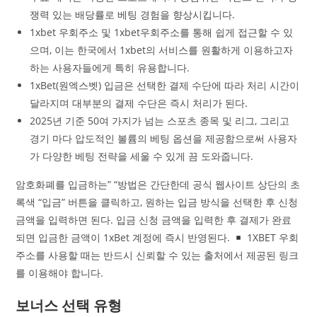
쟁력 있는 배당률로 베팅 경험을 향상시킵니다.
1xbet 우회주소 및 1xbet우회주소를 통해 쉽게 접근할 수 있
으며, 이는 한국에서 1xbet의 서비스를 원활하게 이용하고자
하는 사용자들에게 특히 유용합니다.
1xBet(원엑스벳) 입금은 선택한 결제 수단에 따라 처리 시간이
달라지며 대부분의 결제 수단은 즉시 처리가 된다.
2025년 기준 50여 가지가 넘는 스포츠 종목 및 리그, 그리고
경기 마다 압도적인 볼륨의 베팅 옵션을 제공함으로써 사용자
가 다양한 베팅 전략을 세울 수 있게 끔 도와줍니다.
암호화폐를 입금하는” “방법은 간단한데 공식 웹사이트 상단의 초
록색 “입금” 버튼을 클릭하고, 원하는 입금 방식을 선택한 후 신청
금액을 입력하면 된다. 입금 신청 금액을 입력한 후 결제가 완료
되면 입금한 금액이 1xBet 계정에 즉시 반영된다.
1XBET 우회
주소를 사용할 때는 반드시 신뢰할 수 있는 출처에서 제공된 링크
를 이용해야 합니다.
보너스 선택 유형