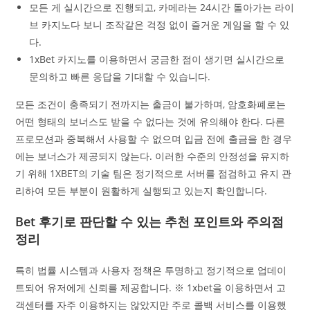
모든 게 실시간으로 진행되고, 카메라는 24시간 돌아가는 라이
브 카지노다 보니 조작같은 걱정 없이 즐거운 게임을 할 수 있
다.
1xBet 카지노를 이용하면서 궁금한 점이 생기면 실시간으로
문의하고 빠른 응답을 기대할 수 있습니다.
모든 조건이 충족되기 전까지는 출금이 불가하며, 암호화폐로는
어떤 형태의 보너스도 받을 수 없다는 것에 유의해야 한다. 다른
프로모션과 중복해서 사용할 수 없으며 입금 전에 출금을 한 경우
에는 보너스가 제공되지 않는다. 이러한 수준의 안정성을 유지하
기 위해 1XBET의 기술 팀은 정기적으로 서버를 점검하고 유지 관
리하여 모든 부분이 원활하게 실행되고 있는지 확인합니다.
Bet 후기로 판단할 수 있는 추천 포인트와 주의점
정리
특히 법률 시스템과 사용자 정책은 투명하고 정기적으로 업데이
트되어 유저에게 신뢰를 제공합니다. ※ 1xbet을 이용하면서 고
객센터를 자주 이용하지는 않았지만 주로 콜백 서비스를 이용했