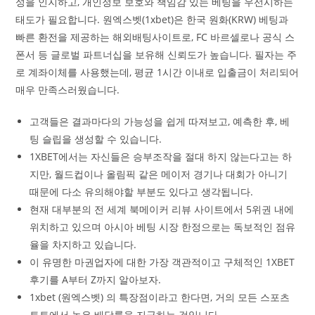
성을 인지하고, 개인정보 보호와 책임감 있는 베팅을 우선시하는
태도가 필요합니다. 원엑스벳(1xbet)은 한국 원화(KRW) 베팅과
빠른 환전을 제공하는 해외배팅사이트로, FC 바르셀로나 공식 스
폰서 등 글로벌 파트너십을 보유해 신뢰도가 높습니다. 필자는 주
로 계좌이체를 사용했는데, 평균 1시간 이내로 입출금이 처리되어
매우 만족스러웠습니다.
고객들은 결과마다의 가능성을 쉽게 따져보고, 예측한 후, 베
팅 슬립을 생성할 수 있습니다.
1XBET에서는 자신들은 승부조작을 절대 하지 않는다고는 하
지만, 월드컵이나 올림픽 같은 메이저 경기나 대회가 아니기
때문에 다소 유의해야할 부분도 있다고 생각됩니다.
현재 대부분의 전 세계 북메이커 리뷰 사이트에서 5위권 내에
위치하고 있으며 아시아 베팅 시장 한정으로는 독보적인 점유
율을 차지하고 있습니다.
이 유명한 마권업자에 대한 가장 객관적이고 구체적인 1XBET
후기를 A부터 Z까지 알아보자.
1xbet (원엑스벳) 의 특장점이라고 한다면, 거의 모든 스포츠
토토에서 높은 배당률을 지급하는 것입니다.