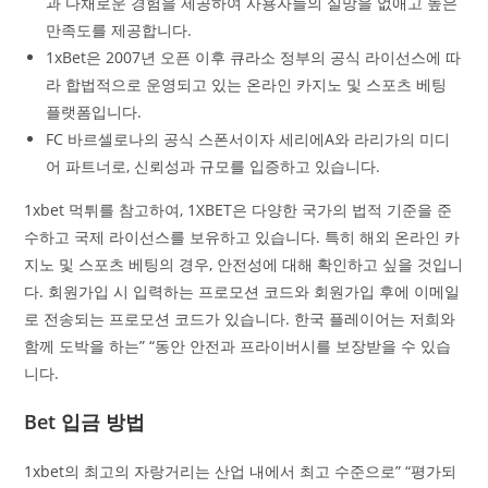
과 다채로운 경험을 제공하여 사용자들의 실망을 없애고 높은
만족도를 제공합니다.
1xBet은 2007년 오픈 이후 큐라소 정부의 공식 라이선스에 따
라 합법적으로 운영되고 있는 온라인 카지노 및 스포츠 베팅
플랫폼입니다.
FC 바르셀로나의 공식 스폰서이자 세리에A와 라리가의 미디
어 파트너로, 신뢰성과 규모를 입증하고 있습니다.
1xbet 먹튀를 참고하여, 1XBET은 다양한 국가의 법적 기준을 준
수하고 국제 라이선스를 보유하고 있습니다. 특히 해외 온라인 카
지노 및 스포츠 베팅의 경우, 안전성에 대해 확인하고 싶을 것입니
다. 회원가입 시 입력하는 프로모션 코드와 회원가입 후에 이메일
로 전송되는 프로모션 코드가 있습니다. 한국 플레이어는 저희와
함께 도박을 하는” “동안 안전과 프라이버시를 보장받을 수 있습
니다.
Bet 입금 방법
1xbet의 최고의 자랑거리는 산업 내에서 최고 수준으로” “평가되