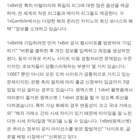
1xBet은 특히 이탈리아와 독일의 리그에 대한 많은 옵션을 제공
하며, 전 세계의 작은 리그들과 메이저 리그들도 제공한다. ※
1xGamble에서는 다양한 해외 온라인 카지노의 최신 보너스와 혜
택” “정보를 소개하고 있습니다.
1xBet에 가입하려면 먼저 1xBet 공식 웹사이트를 방문하여 ‘가입
하기’” “버튼을 클릭한 후 개인 정보를 입력하고 계정을 생성하면
된다. 등의 이유로 카지노 사이트 이용 경험자라면 문제없는 수준
이지만, 초보자들이 당황스러워하는 부분이 몇 가지 있습니다.
1XBET 뿐만 아니라 모든 도박 사이트가 공통적으로 가지고 있는
문제이지만, 은행 측의 절차에 따라 출금 신청부터 입금까지 3영
업일 이상 걸리는 경우도 있습니다. 원엑스벳 | 1xbet 플랫폼에서
여러분이 즐거운 원엑스벳 | 1xbet 경험을 할 수 있도록 최선을
다하겠습니다. 특히 가상 화폐의 경우 변동성이 크고 국내 거래소
와” “해외 거래소 간의 시세 차이가 있기 때문에 타이밍을 잘 노린
다면 시세 차익(일명 ‘역프’)을 노릴 수 있습니다. 1xBet(원엑스벳)
은 퀴라소 정부의 공식 라이선스를 받은 합법적인” “사이트로, 글
로벌 베팅 시장에서” “신뢰받고 있다.