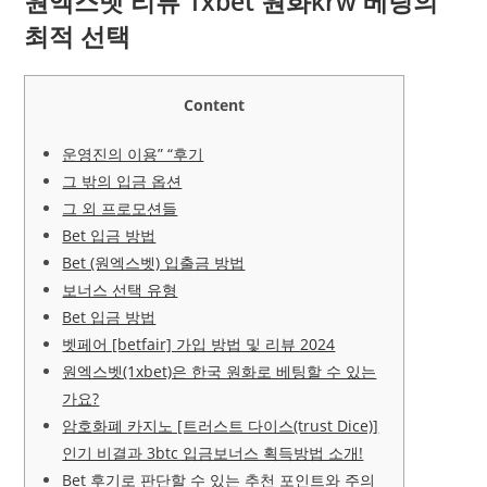
원엑스벳 리뷰 1xbet 원화krw 베팅의
최적 선택
Content
운영진의 이용” “후기
그 밖의 입금 옵션
그 외 프로모션들
Bet 입금 방법
Bet (원엑스벳) 입출금 방법
보너스 선택 유형
Bet 입금 방법
벳페어 [betfair] 가입 방법 및 리뷰 2024
원엑스벳(1xbet)은 한국 원화로 베팅할 수 있는
가요?
암호화폐 카지노 [트러스트 다이스(trust Dice)]
인기 비결과 3btc 입금보너스 획득방법 소개!
Bet 후기로 판단할 수 있는 추천 포인트와 주의