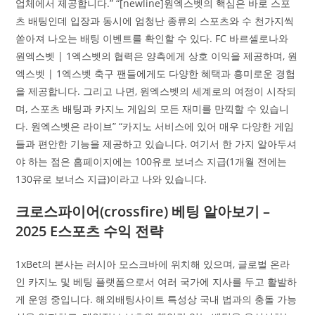
업체에서 제공합니다.” “[newline]원엑스벳의 핵심은 바로 스포
츠 배팅인데 입장과 동시에 엄청난 종류의 스포츠와 수 천가지씩
쏟아져 나오는 배팅 이벤트를 확인할 수 있다. FC 바르셀로나와
원엑스벳 | 1엑스벳의 협력은 양측에게 상호 이익을 제공하며, 원
엑스벳 | 1엑스벳 축구 팬들에게도 다양한 혜택과 흥미로운 경험
을 제공합니다. 그리고 나면, 원엑스벳의 세계로의 여정이 시작되
며, 스포츠 배팅과 카지노 게임의 모든 재미를 만끽할 수 있습니
다. 원엑스벳은 라이브” “카지노 서비스에 있어 매우 다양한 게임
들과 편안한 기능을 제공하고 있습니다. 여기서 한 가지 알아두셔
야 하는 점은 홈페이지에는 100유로 보너스 지급(1개월 전에는
130유로 보너스 지급)이라고 나와 있습니다.
크로스파이어(crossfire) 베팅 알아보기 –
2025 E스포츠 수익 전략
1xBet의 본사는 러시아 모스크바에 위치해 있으며, 글로벌 온라
인 카지노 및 베팅 플랫폼으로서 여러 국가에 지사를 두고 활발하
게 운영 중입니다. 해외배팅사이트 특성상 국내 법과의 충돌 가능