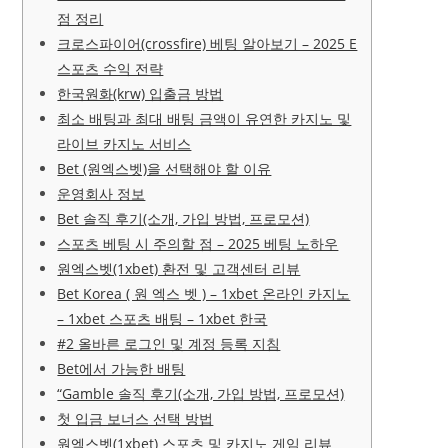
점 정리
크로스파이어(crossfire) 베팅 알아보기 – 2025 E
스포츠 수익 전략
한국원화(krw) 입출금 방법
최소 배팅과 최대 배팅 금액이 유연한 카지노 및
라이브 카지노 서비스
Bet (원엑스벳)을 선택해야 할 이유
운영회사 정보
Bet 솔직 후기(소개, 가입 방법, 프로모션)
스포츠 베팅 시 주의할 점 – 2025 베팅 노하우
원엑스벳(1xbet) 환전 및 고객센터 리뷰
Bet Korea ( 원 엑스 벳 ) – 1xbet 온라인 카지노
– 1xbet 스포츠 배팅 – 1xbet 한국
#2 올바른 로그인 및 계정 등록 지침
Bet에서 가능한 배팅
“Gamble 솔직 후기(소개, 가입 방법, 프로모션)
첫 입금 보너스 선택 방법
원엑스벳(1xbet) 스포츠 및 카지노 게임 리뷰