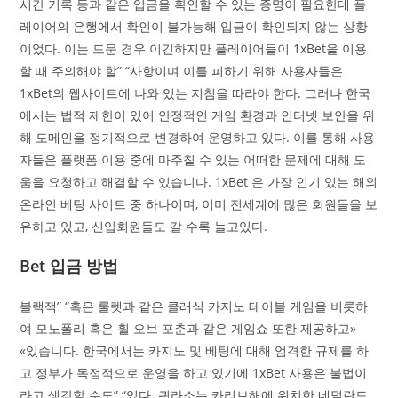
시간 기록 등과 같은 입금을 확인할 수 있는 증명이 필요한데 플
레이어의 은행에서 확인이 불가능해 입금이 확인되지 않는 상황
이었다. 이는 드문 경우 이긴하지만 플레이어들이 1xBet을 이용
할 때 주의해야 할” “사항이며 이를 피하기 위해 사용자들은
1xBet의 웹사이트에 나와 있는 지침을 따라야 한다. 그러나 한국
에서는 법적 제한이 있어 안정적인 게임 환경과 인터넷 보안을 위
해 도메인을 정기적으로 변경하여 운영하고 있다. 이를 통해 사용
자들은 플랫폼 이용 중에 마주칠 수 있는 어떠한 문제에 대해 도
움을 요청하고 해결할 수 있습니다. 1xBet 은 가장 인기 있는 해외
온라인 베팅 사이트 중 하나이며, 이미 전세계에 많은 회원들을 보
유하고 있고, 신입회원들도 갈 수록 늘고있다.
Bet 입금 방법
블랙잭” “혹은 룰렛과 같은 클래식 카지노 테이블 게임을 비롯하
여 모노폴리 혹은 휠 오브 포춘과 같은 게임쇼 또한 제공하고»
«있습니다. 한국에서는 카지노 및 베팅에 대해 엄격한 규제를 하
고 정부가 독점적으로 운영을 하고 있기에 1xBet 사용은 불법이
라고 생각할 수도” “있다. 퀴라소는 카리브해에 위치한 네덜란드