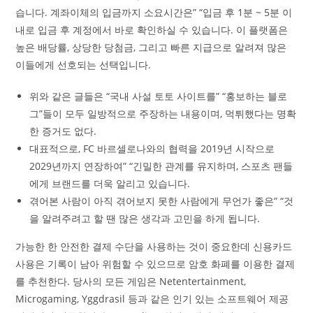
습니다. 계좌이체의 입금까지 소요시간은” “입금 후 1분 ~ 5분 이
내로 입금 후 계정에서 바로 확인하실 수 있습니다. 이 플랫폼은
높은 배당률, 상당한 당첨금, 그리고 빠른 지급으로 알려져 많은
이들에게 선호되는 선택입니다.
위와 같은 글들은 “국내 사설 토토 사이트를” “홍보하는 블로
그”들이 모두 일방적으로 주장하는 내용이며, 먹튀했다는 명확
한 증거도 없다.
대표적으로, FC 바르셀로나와의 협력을 2019년 시작으로
2029년까지 연장하여” “긴밀한 관계를 유지하며, 스포츠 팬들
에게 브랜드를 더욱 알리고 있습니다.
겪어본 사람이 아직 겪어보지 못한 사람에게 무언가 좋은” “것
을 알려주려고 할 땐 많은 생각과 고민을 하게 됩니다.
가능한 한 안전한 결제 수단을 사용하는 것이 중요한데 신용카드
사용은 기록이 남아 위험할 수 있으므로 암호 화폐를 이용한 결제
를 추천한다. 당사의 모든 게임은 Netentertainment,
Microgaming, Yggdrasil 등과 같은 인기 있는 소프트웨어 제공